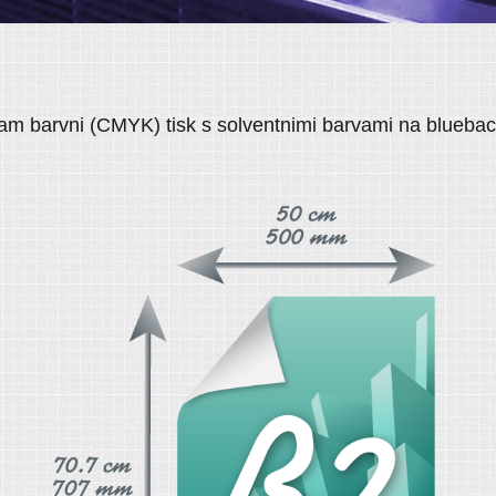
m barvni (CMYK) tisk s solventnimi barvami na bluebac