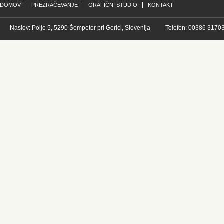
DOMOV
PREZRAČEVANJE
GRAFIČNI STUDIO
KONTAKT
Naslov: Polje 5, 5290 Šempeter pri Gorici, Slovenija
Telefon: 00386 3170